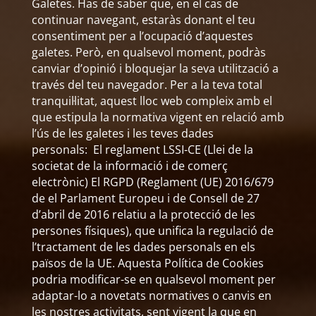
Galetes. Has de saber que, en el cas de
continuar navegant, estaràs donant el teu
consentiment per a l’ocupació d’aquestes
galetes. Però, en qualsevol moment, podràs
canviar d’opinió i bloquejar la seva utilització a
través del teu navegador. Per a la teva total
tranquil·litat, aquest lloc web compleix amb el
que estipula la normativa vigent en relació amb
l’ús de les galetes i les teves dades
personals: El reglament LSSI-CE (Llei de la
societat de la informació i de comerç
electrònic) El RGPD (Reglament (UE) 2016/679
de el Parlament Europeu i de Consell de 27
d’abril de 2016 relatiu a la protecció de les
persones físiques), que unifica la regulació de
l’tractament de les dades personals en els
països de la UE. Aquesta Política de Cookies
podria modificar-se en qualsevol moment per
adaptar-lo a novetats normatives o canvis en
les nostres activitats, sent vigent la que en