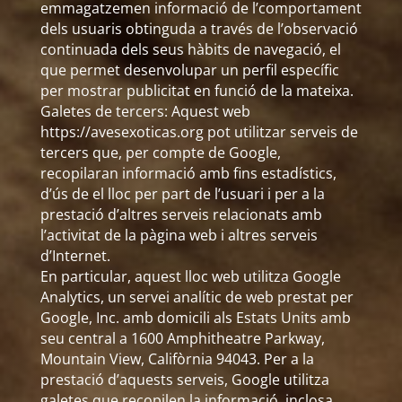
emmagatzemen informació de l’comportament
dels usuaris obtinguda a través de l’observació
continuada dels seus hàbits de navegació, el
que permet desenvolupar un perfil específic
per mostrar publicitat en funció de la mateixa.
Galetes de tercers: Aquest web
https://avesexoticas.org pot utilitzar serveis de
tercers que, per compte de Google,
recopilaran informació amb fins estadístics,
d’ús de el lloc per part de l’usuari i per a la
prestació d’altres serveis relacionats amb
l’activitat de la pàgina web i altres serveis
d’Internet.
En particular, aquest lloc web utilitza Google
Analytics, un servei analític de web prestat per
Google, Inc. amb domicili als Estats Units amb
seu central a 1600 Amphitheatre Parkway,
Mountain View, Califòrnia 94043. Per a la
prestació d’aquests serveis, Google utilitza
galetes que recopilen la informació, inclosa