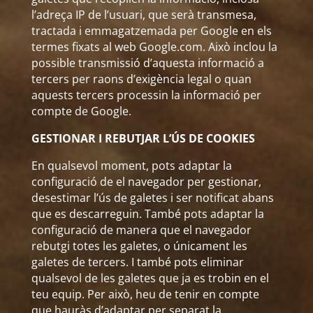
l’adreça IP de l’usuari, que serà transmesa,
tractada i emmagatzemada per Google en els
termes fixats al web Google.com. Això inclou la
possible transmissió d’aquesta informació a
tercers per raons d’exigència legal o quan
aquests tercers processin la informació per
compte de Google.
GESTIONAR I REBUTJAR L’ÚS DE COOKIES
En qualsevol moment, pots adaptar la
configuració de el navegador per gestionar,
desestimar l’ús de galetes i ser notificat abans
que es descarreguin. També pots adaptar la
configuració de manera que el navegador
rebutgi totes les galetes, o únicament les
galetes de tercers. I també pots eliminar
qualsevol de les galetes que ja es trobin en el
teu equip. Per això, heu de tenir en compte
que hauràs d’adaptar per separat la