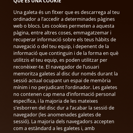
QUÈ ÉS UNA COOKIE
Una galeta és un fitxer que es descarrega al teu
ordinador a l’accedir a determinades pàgines
web o blocs. Les cookies permeten a aquesta
pàgina, entre altres coses, emmagatzemar i
recuperar informació sobre els teus hàbits de
navegació o del teu equip, i depenent de la
informació que continguin i de la forma en què
utilitzis el teu equip, es poden utilitzar per
reconèixer-te. El navegador de l’usuari
memoritza galetes al disc dur només durant la
sessió actual ocupant un espai de memòria
mínim i no perjudicant l’ordinador. Les galetes
no contenen cap mena d’informació personal
específica, i la majoria de les mateixes
s’esborren del disc dur a l’acabar la sessió de
navegador (les anomenades galetes de
sessió). La majoria dels navegadors accepten
com a estàndard a les galetes i, amb