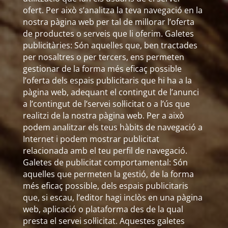
ofert. Per això s’analitza la teva navegació en la
nostra pàgina web per tal de millorar l’oferta
de productes o serveis que li oferim. Galetes
publicitàries: Són aquelles que, ben tractades
per nosaltres o per tercers, ens permeten
gestionar de la forma més eficaç possible
l’oferta dels espais publicitaris que hi ha a la
pàgina web, adequant el contingut de l’anunci
a l’contingut de l’servei sol·licitat o a l’ús que
realitzi de la nostra pàgina web. Per a això
podem analitzar els teus hàbits de navegació a
Internet i podem mostrar publicitat
relacionada amb el teu perfil de navegació.
Galetes de publicitat comportamental: Són
aquelles que permeten la gestió, de la forma
més eficaç possible, dels espais publicitaris
que, si escau, l’editor hagi inclòs en una pàgina
web, aplicació o plataforma des de la qual
presta el servei sol·licitat. Aquestes galetes