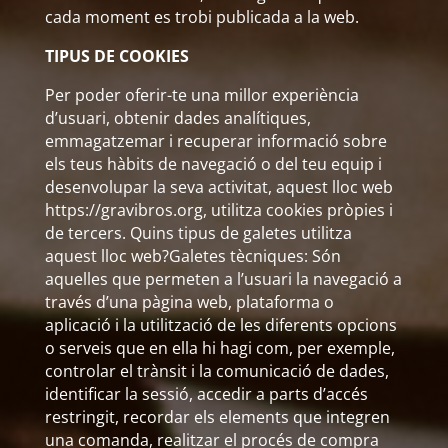
cada moment es trobi publicada a la web.
TIPUS DE COOKIES
Per poder oferir-te una millor experiència
d’usuari, obtenir dades analítiques,
emmagatzemar i recuperar informació sobre
els teus hàbits de navegació o del teu equip i
desenvolupar la seva activitat, aquest lloc web
https://gravibros.org, utilitza cookies pròpies i
de tercers. Quins tipus de galetes utilitza
aquest lloc web?Galetes tècniques: Són
aquelles que permeten a l’usuari la navegació a
través d’una pàgina web, plataforma o
aplicació i la utilització de les diferents opcions
o serveis que en ella hi hagi com, per exemple,
controlar el trànsit i la comunicació de dades,
identificar la sessió, accedir a parts d’accés
restringit, recordar els elements que integren
una comanda, realitzar el procés de compra