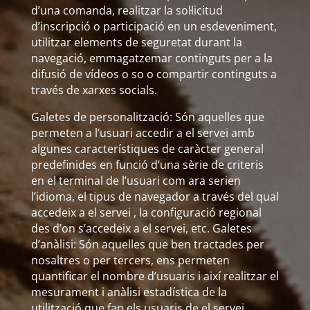
d’una comanda, realitzar la sol·licitud
d’inscripció o participació en un esdeveniment,
utilitzar elements de seguretat durant la
navegació, emmagatzemar continguts per a la
difusió de vídeos o so o compartir continguts a
través de xarxes socials.
Galetes de personalització: Són aquelles que
permeten a l’usuari accedir a el servei amb
algunes característiques de caràcter general
predefinides en funció d’una sèrie de criteris
en el terminal de l’usuari com ara serien
l’idioma, el tipus de navegador a través del qual
accedeix a el servei , la configuració regional
des d’on s’accedeix a el servei, etc. Galetes
d’anàlisi: Són aquelles que ben tractades per
nosaltres o per tercers, ens permeten
quantificar el nombre d’usuaris i així realitzar el
mesurament i anàlisi estadística de la
utilització que fan els usuaris de el servei